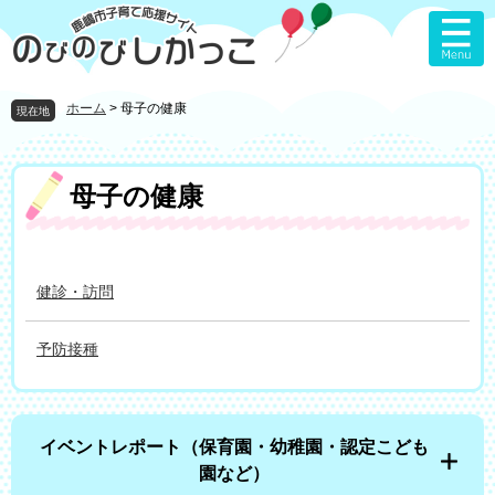
ペ
メ
ー
ニ
ジ
ュ
の
ー
先
を
ホーム
>
母子の健康
現在地
頭
飛
で
ば
す
し
本
母子の健康
。
て
文
本
文
へ
健診・訪問
予防接種
イベントレポート（保育園・幼稚園・認定こども
園など）