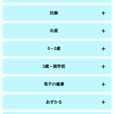
妊娠
出産
0～2歳
3歳～就学前
母子の健康
あずかる