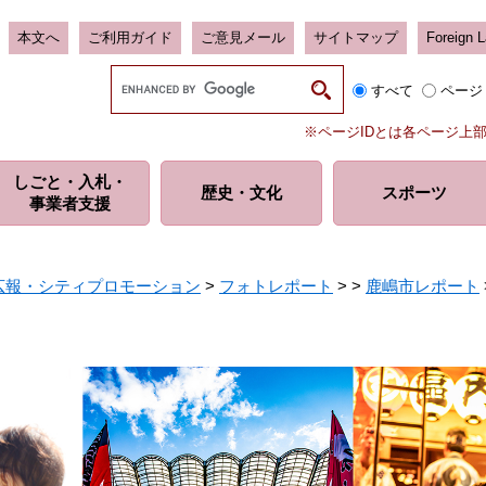
本文へ
ご利用ガイド
ご意見メール
サイトマップ
Foreign 
G
すべて
ページ
o
o
※ページIDとは各ページ上
g
l
しごと・入札・
e
歴史・
文化
スポーツ
事業者支援
カ
ス
タ
ム
広報・シティプロモーション
>
フォトレポート
>
>
鹿嶋市レポート
検
索