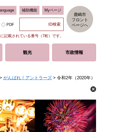
Language
補助機能
Myページ
鹿嶋市
フロント
PDF
ページへ
部に記載されている番号（7桁）です。
観光
市政情報
>
がんばれ！アントラーズ
>
令和2年（2020年）