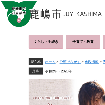
ペ
メ
ー
ニ
ジ
ュ
の
ー
先
を
頭
飛
で
ば
くらし・
手続き
子育て・
教育
す
し
。
て
本
文
現在地
ホーム
>
分類でさがす
>
市政情報
>
へ
令和2年（2020年）