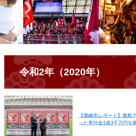
本
文
令和2年（2020年）
【鹿嶋市レポート】鹿島
った寄付金1億3千万円を