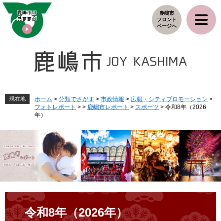
ペ
メ
鹿嶋市
ー
ニ
フロント
ジ
ュ
ページへ
の
ー
先
を
頭
飛
で
ば
す
し
。
て
本
現在地
ホーム
>
分類でさがす
>
市政情報
>
広報・シティプロモーション
>
フォトレポート
>
>
鹿嶋市レポート
>
スポーツ
>
令和8年（2026
文
年）
へ
本
文
令和8年（2026年）