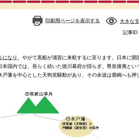
印刷用ページを表示する
大きな
記事ID
うになり
、やがて黒船が浦賀に来航するに至ります。日本に開
日本国内では、長らく続いた徳川幕府が揺らぎ、尊皇攘夷とい
水戸藩を中心とした天狗党騒動があり、その余波は鹿嶋へも押