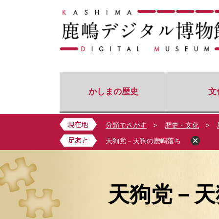
ペ
メ
ー
ニ
ジ
ュ
の
ー
先
を
頭
飛
で
ば
す
し
かしまの歴史
文
。
て
本
文
分類でさがす
>
歴史・文化
>
へ
天狗党－天狗の鹿嶋落ち
本
文
天狗党－天