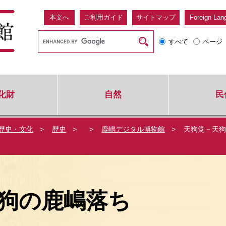
本文へ
ご利用ガイド
サイトマップ
Foreign Lan
G
すべて
ページ
o
o
g
l
e
化財
自然
民
カ
ス
タ
歴史・文化
>
歴史
>
>
鹿嶋デジタル博物館
>
天狗党－天狗
ム
検
索
狗の鹿嶋落ち