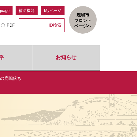
guage
補助機能
Myページ
鹿嶋市
フロント
PDF
ページへ
俗
お知らせ
の鹿嶋落ち