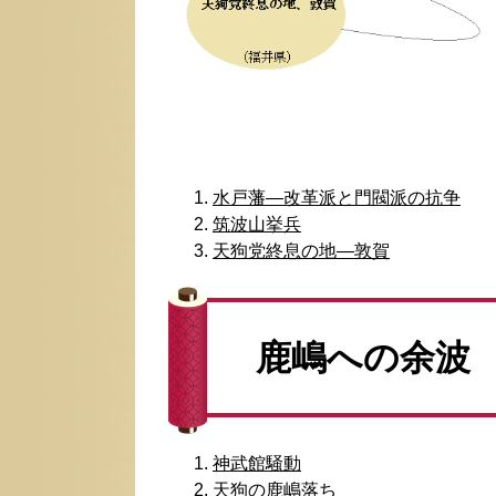
水戸藩―改革派と門閥派の抗争
筑波山挙兵
天狗党終息の地―敦賀
鹿嶋への余波
神武館騒動
天狗の鹿嶋落ち