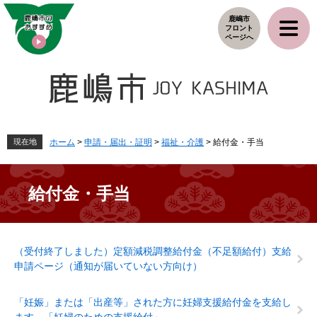
ペ
メ
鹿嶋市
ー
ニ
フロント
ジ
ュ
ページへ
の
ー
先
を
頭
飛
で
ば
す
し
。
て
本
現在地
ホーム
>
申請・届出・証明
>
福祉・介護
>
給付金・手当
文
へ
給付金・手当
本
（受付終了しました）定額減税調整給付金（不足額給付）​支給
文
申請ページ（通知が届いていない方向け）
「妊娠」または「出産等」された方に妊婦支援給付金を支給し