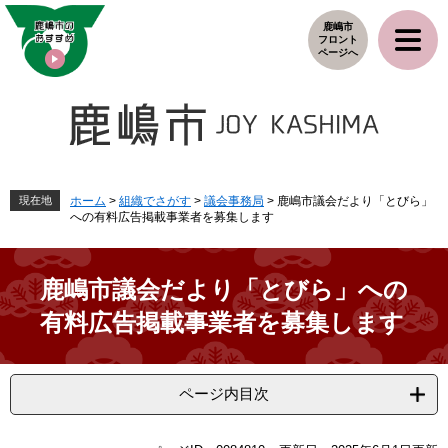
ペ
メ
鹿嶋市
ー
ニ
フロント
ジ
ュ
ページへ
の
ー
先
を
頭
飛
で
ば
す
し
。
て
本
現在地
ホーム
>
組織でさがす
>
議会事務局
>
鹿嶋市議会だより「とびら」
への有料広告掲載事業者を募集します
文
へ
鹿嶋市議会だより「とびら」への
有料広告掲載事業者を募集します
ページ内目次