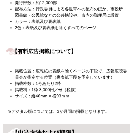
発行部数：約12,000部
配布方法：行政委員による各世帯への配布のほか、市役所・
図書館・公民館などの公共施設や、市内の郵便局に設置
カラー：表紙及び裏表紙
2色：表紙及び裏表紙を除くすべてのページ
【有料広告掲載について】
掲載位置：広報紙の表紙を除くページの下段で、広報広聴委
員会が指定する位置（裏表紙下段を予定しています）
掲載枠数：1号あたり2枠
掲載料：1枠 3,000円／号（税抜）
サイズ：縦46mm × 横93ｍｍ
※デジタル版については、3か月間の掲載となります。
【申込方法および期限】