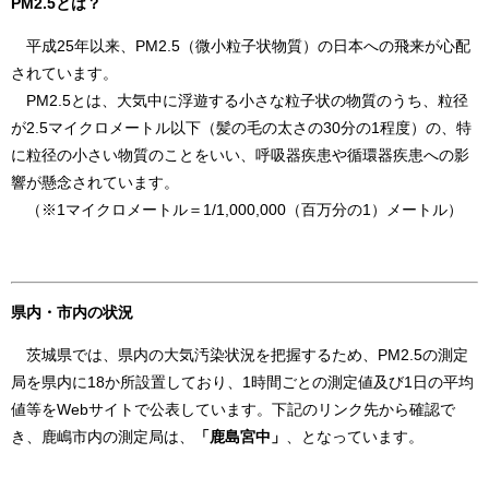
PM2.5とは？
平成25年以来、PM2.5（微小粒子状物質）の日本への飛来が心配
されています。
PM2.5とは、大気中に浮遊する小さな粒子状の物質のうち、粒径
が2.5マイクロメートル以下（髪の毛の太さの30分の1程度）の、特
に粒径の小さい物質のことをいい、呼吸器疾患や循環器疾患への影
響が懸念されています。
（※1マイクロメートル＝1/1,000,000（百万分の1）メートル）
県内・市内の状況
茨城県では、県内の大気汚染状況を把握するため、PM2.5の測定
局を県内に18か所設置しており、1時間ごとの測定値及び1日の平均
値等をWebサイトで公表しています。下記のリンク先から確認で
き、鹿嶋市内の測定局は、
「鹿島宮中」
、となっています。