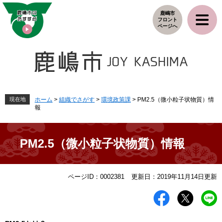
ペ
メ
鹿嶋市
ー
ニ
フロント
ジ
ュ
ページへ
の
ー
先
を
頭
飛
で
ば
す
し
。
て
本
現在地
ホーム
>
組織でさがす
>
環境政策課
>
PM2.5（微小粒子状物質）情
報
文
へ
PM2.5（微小粒子状物質）情報
本
ページID：0002381
更新日：2019年11月14日更新
文