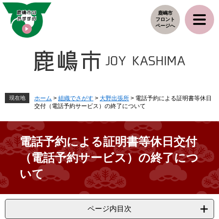
ペ
メ
鹿嶋市
ー
ニ
フロント
ジ
ュ
ページへ
の
ー
先
を
頭
飛
で
ば
す
し
。
て
本
現在地
ホーム
>
組織でさがす
>
大野出張所
>
電話予約による証明書等休日
交付（電話予約サービス）の終了について
文
へ
電話予約による証明書等休日交付
（電話予約サービス）の終了につ
いて
ページ内目次