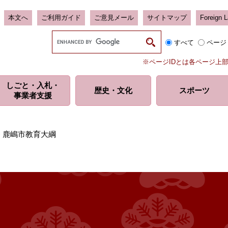
本文へ
ご利用ガイド
ご意見メール
サイトマップ
Foreign 
G
すべて
ページ
o
o
※ページIDとは各ページ上
g
l
しごと・入札・
e
歴史・
文化
スポーツ
事業者支援
カ
ス
タ
ム
>
鹿嶋市教育大綱
検
索