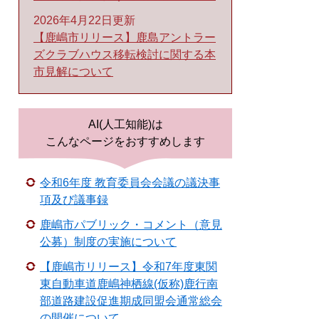
2026年4月22日更新
【鹿嶋市リリース】鹿島アントラー
ズクラブハウス移転検討に関する本
市見解について
AI(人工知能)は
こんなページをおすすめします
令和6年度 教育委員会会議の議決事
項及び議事録
鹿嶋市パブリック・コメント（意見
公募）制度の実施について
【鹿嶋市リリース】令和7年度東関
東自動車道鹿嶋神栖線(仮称)鹿行南
部道路建設促進期成同盟会通常総会
の開催について