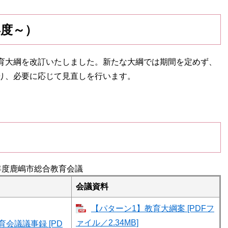
年度～）
育大綱を改訂いたしました。新たな大綱では期間を定めず、
り、必要に応じて見直しを行います。
年度鹿嶋市総合教育会議
会議資料
【パターン1】教育大綱案 [PDFフ
ァイル／2.34MB]
会議議事録 [PD