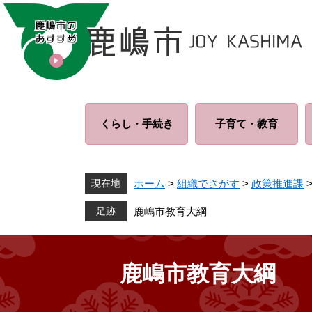
ペ
メ
ー
ニ
ジ
ュ
の
ー
先
を
頭
飛
で
ば
くらし・
手続き
子育て・
教育
す
し
。
て
本
文
現在地
ホーム
>
組織でさがす
>
政策推進課
へ
鹿嶋市教育大綱
鹿嶋市教育大綱