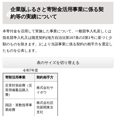
企業版ふるさと寄附金活用事業に係る契
約等の実績について
本寄付金を活用して実施した事業について、一般競争入札若しくは
指名競争入札又は随意契約(地方自治法第167条の2第1号に基づく少
額のものを除きます。)により当該事業に係る契約の相手方を選定し
たものを公表します。
表のサイズを切り替える
令和7年度
寄附活用事業
契約相手方
災害対策経費（災
株式会社サ
害用備蓄品購入
イボウ
費）
株式会社読
国語・算数指導事
売新聞東京
業経費
支社