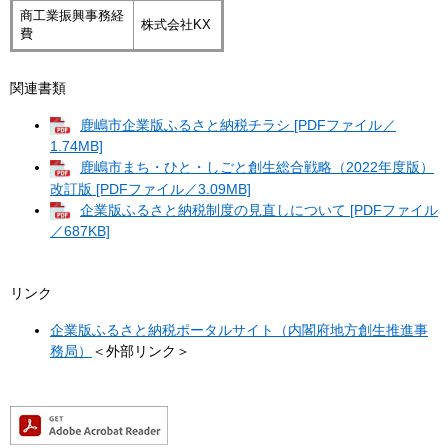
商工業振興事務経
株式会社KX
費
関連書類
鹿嶋市企業版ふるさと納税チラシ [PDFファイル／
1.74MB]
鹿嶋市まち・ひと・しごと創生総合戦略（2022年度版）
改訂版 [PDFファイル／3.09MB]
企業版ふるさと納税制度の見直しについて [PDFファイル
／687KB]
リンク
企業版ふるさと納税ポータルサイト（内閣府地方創生推進事
務局）
＜外部リンク＞