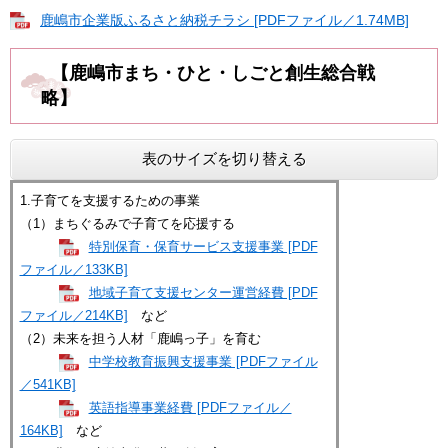
鹿嶋市企業版ふるさと納税チラシ [PDFファイル／1.74MB]
【
鹿嶋市まち・ひと・しごと創生総合戦
略】
表のサイズを切り替える
1.子育てを支援するための事業
（1）まちぐるみで子育てを応援する
特別保育・保育サービス支援事業 [PDF
ファイル／133KB]
地域子育て支援センター運営経費 [PDF
ファイル／214KB]
など
（2）未来を担う人材「鹿嶋っ子」を育む
中学校教育振興支援事業 [PDFファイル
／541KB]
英語指導事業経費 [PDFファイル／
164KB]
など