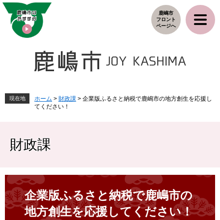
ペ
メ
鹿嶋市
ー
ニ
フロント
ジ
ュ
ページへ
の
ー
先
を
頭
飛
で
ば
す
し
。
て
本
現在地
ホーム
>
財政課
>
企業版ふるさと納税で鹿嶋市の地方創生を応援し
てください！
文
へ
財政課
本
文
企業版ふるさと納税で鹿嶋市の
地方創生を応援してください！