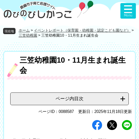
ペ
メ
ー
ニ
ジ
ュ
の
ー
先
を
ホーム
>
イベントレポート（保育園・幼稚園・認定こども園など）
>
現在地
頭
飛
三笠幼稚園
>
三笠幼稚園10・11月生まれ誕生会
で
ば
す
し
。
て
本
三笠幼稚園10・11月生まれ誕生
本
文
文
会
へ
ページ内目次
ページID：0088587
更新日：2025年11月18日更新