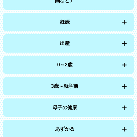
園など）
妊娠
出産
0～2歳
3歳～就学前
母子の健康
あずかる