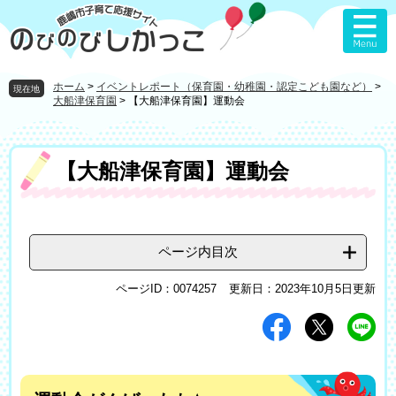
ペ
メ
ー
ニ
ジ
ュ
の
ー
先
を
ホーム
>
イベントレポート（保育園・幼稚園・認定こども園など）
>
現在地
頭
飛
大船津保育園
>
【大船津保育園】運動会
で
ば
す
し
。
て
本
【大船津保育園】運動会
本
文
文
へ
ページ内目次
ページID：0074257
更新日：2023年10月5日更新