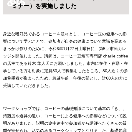
ミナー）を実施しました
身近な嗜好品であるコーヒーを題材とし、コーヒー豆の健康への影
響について学ぶことで、参加者が自身の健康について意識を高める
きっかけ作りのために、令和6年1月27日土曜日に、第5回市民カレ
ッジを開催しました。講師は、コーヒー豆焙煎専門店 charlie coffee
の店主である鈴木 隼人氏にお願いしました。市内に在住・在勤・在
学している方を対象に定員30人で募集をしたところ、80人近くの参
加希望者が集まったため、急遽午前・午後の部とし、計60人の方に
受講していただきました。
ワークショップでは、コーヒーの基礎知識について基本の「き」、
焙煎度や道具の違い、コーヒーによる健康への影響などについて説
明がありました。説明の途中途中で参加者から講師へたくさんの質
問が寄せられ、活気のあるワークショップとなりました。基礎知識