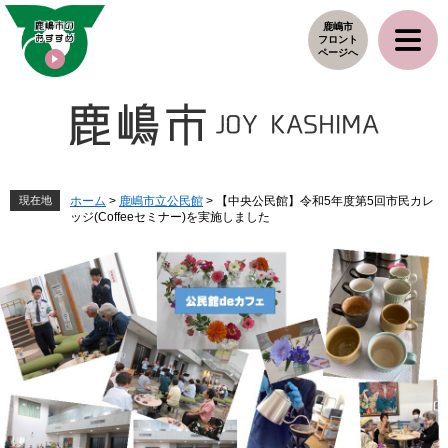
ペ
メ
鹿嶋市
ー
ニ
フロント
ジ
ュ
ページへ
の
ー
先
を
頭
飛
で
ば
す
し
。
て
本
現在地
ホーム
>
鹿嶋市立公民館
>
【中央公民館】令和5年度第5回市民カレ
ッジ(Coffeeセミナー)を実施しました
文
へ