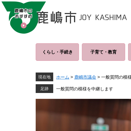
ペ
メ
ー
ニ
ジ
ュ
の
ー
先
を
頭
飛
で
ば
くらし・
手続き
子育て・
教育
す
し
。
て
本
文
現在地
ホーム
>
鹿嶋市議会
>
一般質問の模
へ
一般質問の模様を中継します