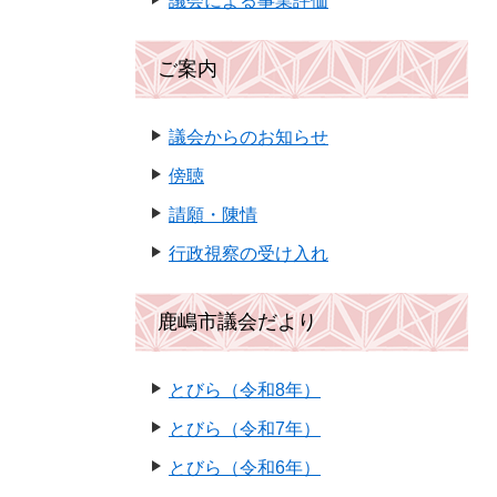
議会による事業評価
ご案内
議会からのお知らせ
傍聴
請願・陳情
行政視察の受け入れ
鹿嶋市議会だより
とびら（令和8年）
とびら（令和7年）
とびら（令和6年）