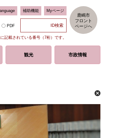
Language
補助機能
Myページ
鹿嶋市
フロント
PDF
ページへ
部に記載されている番号（7桁）です。
観光
市政情報