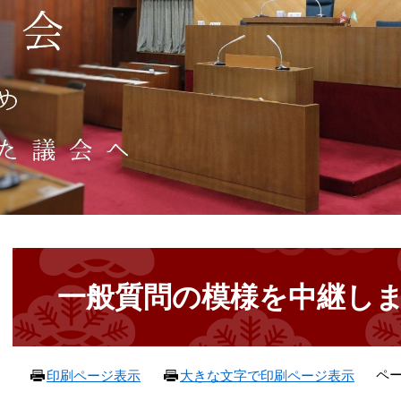
本
文
一般質問の模様を中継し
ペー
印刷ページ表示
大きな文字で印刷ページ表示