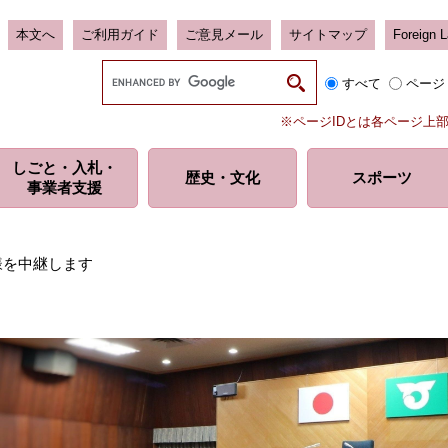
本文へ
ご利用ガイド
ご意見メール
サイトマップ
Foreign 
G
すべて
ページ
o
o
※ページIDとは各ページ上
g
l
しごと・入札・
e
歴史・
文化
スポーツ
事業者支援
カ
ス
タ
ム
様を中継します
検
索