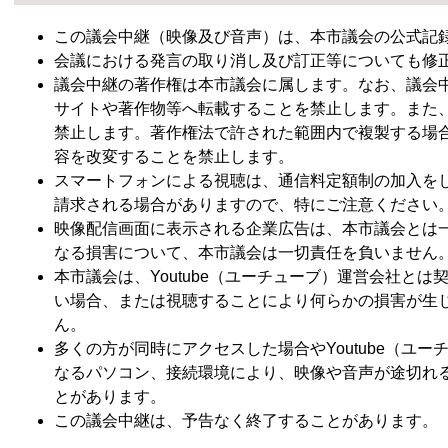
この議会中継（映像及び音声）は、本市議会の公式記
会議における発言の取り消し及び訂正等についても修
議会中継の著作権は本市議会に属します。なお、議会
サイトや著作物等へ転載することを禁止します。また
禁止します。著作権法で許された範囲内で複製する場
容を改変することを禁止します。
スマートフォンによる視聴は、通信料定額制の加入を
請求される場合がありますので、特にご注意ください
映像配信画面に表示される企業広告は、本市議会とは
なる損害について、本市議会は一切責任を負いません
本市議会は、Youtube（ユーチューブ）運営会社と
い場合、または視聴することにより何らかの損害が生
ん。
多くの方が同時にアクセスした場合やYoutube（ユ
なるパソコン、接続環境により、映像や音声が途切れ
とがあります。
この議会中継は、予告なく終了することがあります。