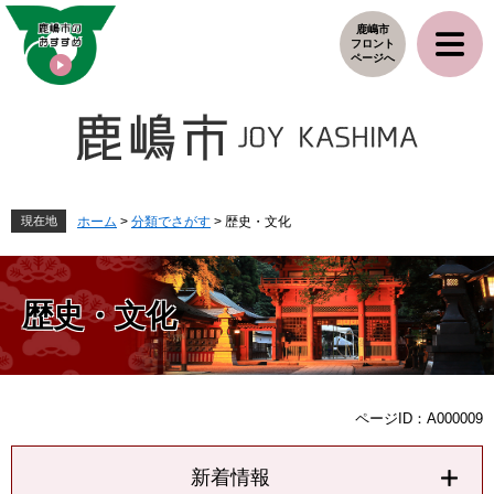
ペ
メ
鹿嶋市
ー
ニ
フロント
ジ
ュ
ページへ
の
ー
先
を
頭
飛
で
ば
す
し
。
て
本
現在地
ホーム
>
分類でさがす
>
歴史・文化
文
へ
歴史・文化
本
ページID：A000009
文
新着情報