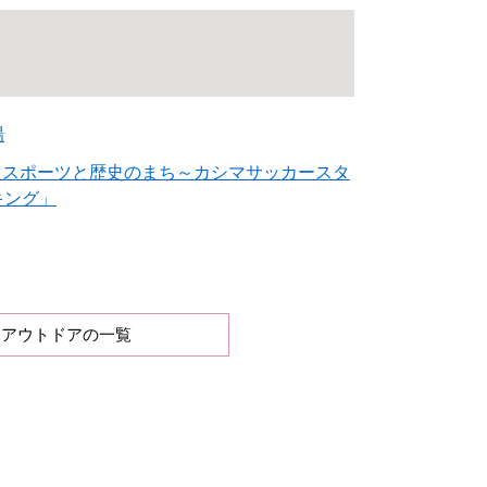
場
)「～スポーツと歴史のまち～カシマサッカースタ
キング」
アウトドアの一覧