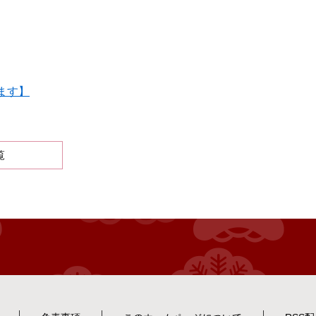
ます】
覧