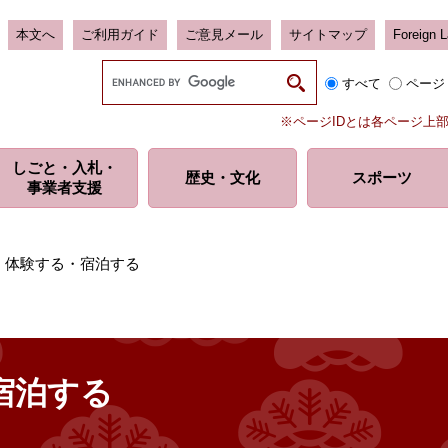
本文へ
ご利用ガイド
ご意見メール
サイトマップ
Foreign 
G
すべて
ページ
o
o
※ページIDとは各ページ上
g
l
しごと・入札・
e
歴史・
文化
スポーツ
事業者支援
カ
ス
タ
ム
・体験する・宿泊する
検
索
宿泊する