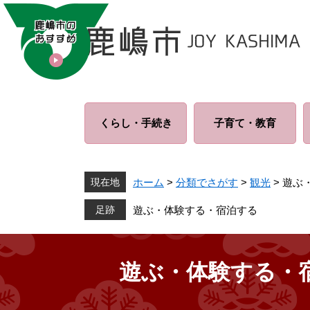
ペ
メ
ー
ニ
ジ
ュ
の
ー
先
を
頭
飛
で
ば
くらし・
手続き
子育て・
教育
す
し
。
て
本
文
現在地
ホーム
>
分類でさがす
>
観光
>
遊ぶ
へ
遊ぶ・体験する・宿泊する
遊ぶ・体験する・