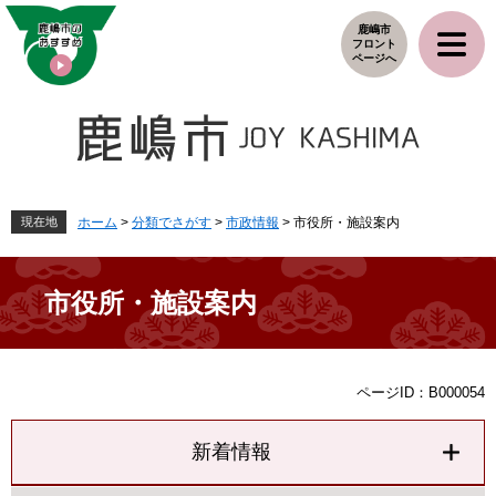
ペ
メ
鹿嶋市
ー
ニ
フロント
ジ
ュ
ページへ
の
ー
先
を
頭
飛
で
ば
す
し
。
て
本
現在地
ホーム
>
分類でさがす
>
市政情報
>
市役所・施設案内
文
へ
市役所・施設案内
本
ページID：B000054
文
新着情報