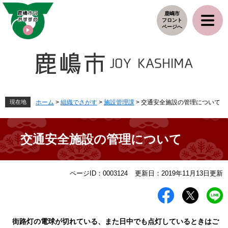
ペ
メ
鹿嶋市
ー
ニ
フロント
ジ
ュ
ページへ
の
ー
先
を
頭
飛
で
ば
す
し
。
て
本
現在地
ホーム
>
組織でさがす
>
施設管理課
>
交通安全施設の管理について
文
へ
交通安全施設の管理について
本
ページID：0003124
更新日：2019年11月13日更新
文
街路灯の電球が切れている、また日中でも点灯しているときはご