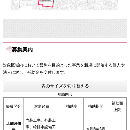
募集案内
対象区域内において営利を目的とした事業を新規に開始する個人や
法人に対し、補助金を交付します。
表のサイズを切り替える
補助内容
補助額
経費区分
対象経費
補助率
補助期間
上限
内装工事、外装工
店舗改修
事、給排水設備工
令和8年6月