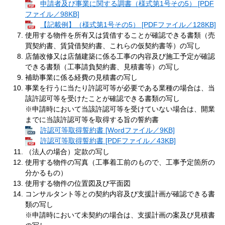
申請者及び事業に関する調書（様式第1号その5） [PDF
ファイル／98KB]
【記載例】（様式第1号その5） [PDFファイル／128KB]
使用する物件を所有又は賃借することが確認できる書類（売
買契約書、賃貸借契約書、これらの仮契約書等）の写し
店舗改修又は店舗建築に係る工事の内容及び施工予定が確認
できる書類（工事請負契約書、見積書等）の写し
補助事業に係る経費の見積書の写し
事業を行うに当たり許認可等が必要である業種の場合は、当
該許認可等を受けたことが確認できる書類の写し
※申請時において当該許認可等を受けていない場合は、開業
までに当該許認可等を取得する旨の誓約書
許認可等取得誓約書 [Wordファイル／9KB]
許認可等取得誓約書 [PDFファイル／43KB]
（法人の場合）定款の写し
使用する物件の写真（工事着工前のもので、工事予定箇所の
分かるもの）
使用する物件の位置図及び平面図
コンサルタント等との契約内容及び支援計画が確認できる書
類の写し
※申請時において未契約の場合は、支援計画の案及び見積書