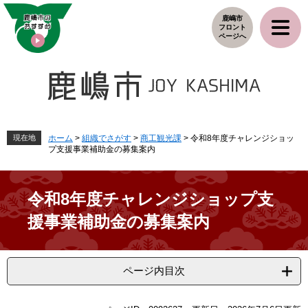
ペ
メ
鹿嶋市
ー
ニ
フロント
ジ
ュ
ページへ
の
ー
先
を
頭
飛
で
ば
す
し
。
て
本
現在地
ホーム
>
組織でさがす
>
商工観光課
>
令和8年度チャレンジショッ
プ支援事業補助金の募集案内
文
へ
令和8年度チャレンジショップ支
援事業補助金の募集案内
ページ内目次