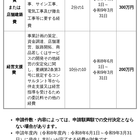
費
事、サイン工事、
1日～
または
2分の1
300
万円
令和9年3月
電気工事及び撤去
店舗建築
31日
工事等に要する経
費
費
事業計画の策定、
資金調達、店舗運
営、販路開拓、商
品若しくはサービ
スの開発その他経
​令和8年6月
営の安定化に関
経営支援
1日～
し、要綱第2条第3
10分の10
200
万円
費
令和9年3月
号に規定するコン
31日
サルタント等から
伴走支援又は経営
指導を受けるため
の委託料その他の
経費
申請件数・内容によっては、申請額満額での交付決定となら
ない場合があります。
申請年度内（令和8年度内：令和8年6月1日～令和9年3月31
日）に発生し支払いが完了する経費が対象です。