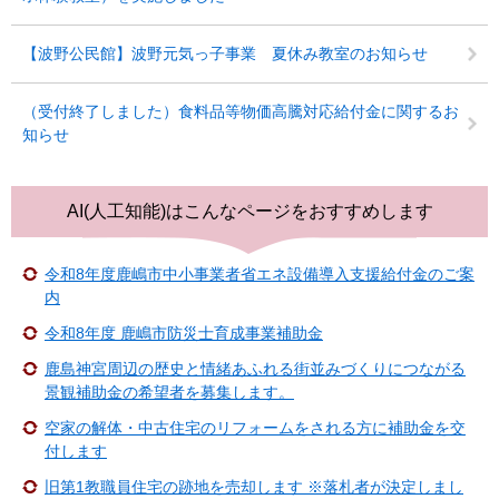
【波野公民館】波野元気っ子事業 夏休み教室のお知らせ
（受付終了しました）食料品等物価高騰対応給付金に関するお
知らせ
AI(人工知能)は
こんなページをおすすめします
令和8年度鹿嶋市中小事業者省エネ設備導入支援給付金のご案
内
令和8年度 鹿嶋市防災士育成事業補助金
鹿島神宮周辺の歴史と情緒あふれる街並みづくりにつながる
景観補助金の希望者を募集します。
空家の解体・中古住宅のリフォームをされる方に補助金を交
付します
旧第1教職員住宅の跡地を売却します ※落札者が決定しまし