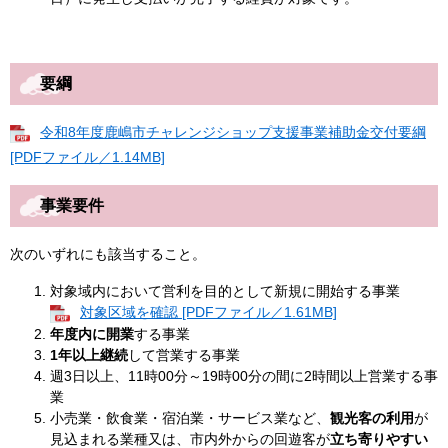
要綱
令和8年度鹿嶋市チャレンジショップ支援事業補助金交付要綱
[PDFファイル／1.14MB]
事業要件
次のいずれにも該当すること。
対象域内において営利を目的として新規に開始する事業
対象区域を確認 [PDFファイル／1.61MB]
年度内に開業
する事業
1年以上継続
して営業する事業
週3日以上、11時00分～19時00分の間に2時間以上営業する事
業
小売業・飲食業・宿泊業・サービス業など、
観光客の利用
が
見込まれる業種又は、市内外からの回遊客が
立ち寄りやすい