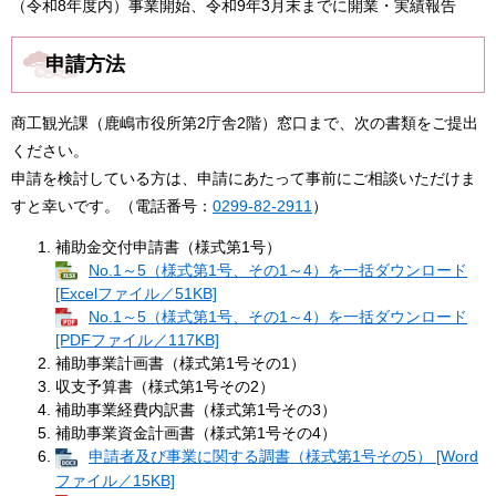
（令和8年度内）事業開始、令和9年3月末までに開業・実績報告
申請方法
商工観光課（鹿嶋市役所第2庁舎2階）窓口まで、次の書類をご提出
ください。
申請を検討している方は、申請にあたって事前にご相談いただけま
すと幸いです。（電話番号：
0299-82-2911
）
補助金交付申請書（様式第1号）​
No.1～5（様式第1号、その1～4）を一括ダウンロード
[Excelファイル／51KB]
No.1～5（様式第1号、その1～4）を一括ダウンロード
[PDFファイル／117KB]
補助事業計画書（様式第1号その1）
収支予算書（様式第1号その2）
補助事業経費内訳書（様式第1号その3）
補助事業資金計画書（様式第1号その4）
申請者及び事業に関する調書（様式第1号その5） [Word
ファイル／15KB]