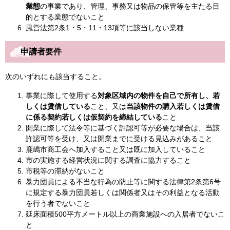
業態
の事業であり、管理、事務又は物品の保管等を主たる目
的とする業態でないこと
風営法第2条1・5・11・13項等に該当しない業種
申請者要件
次のいずれにも該当すること。
事業に際して使用する
対象区域内の物件を自己で所有し、若
しくは賃借している
こと、又は
当該物件の購入若しくは賃借
に係る契約若しくは仮契約を締結している
こと
開業に際して法令等に基づく許認可等が必要な場合は、当該
許認可等を受け、又は開業までに受ける見込みがあること
鹿嶋市商工会へ加入すること又は既に加入していること
市の実施する経営状況に関する調査に協力すること
市税等の滞納がないこと
暴力団員による不当な行為の防止等に関する法律第2条第6号
に規定する暴力団員若しくは関係者又はその利益となる活動
を行う者でないこと
延床面積500平方メートル以上の商業施設への入居者でないこ
と