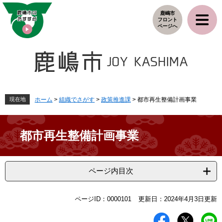
ペ
メ
鹿嶋市
ー
ニ
フロント
ジ
ュ
ページへ
の
ー
先
を
頭
飛
で
ば
す
し
。
て
本
現在地
ホーム
>
組織でさがす
>
政策推進課
>
都市再生整備計画事業
文
へ
都市再生整備計画事業
ページ内目次
本
ページID：0000101
更新日：2024年4月3日更新
文