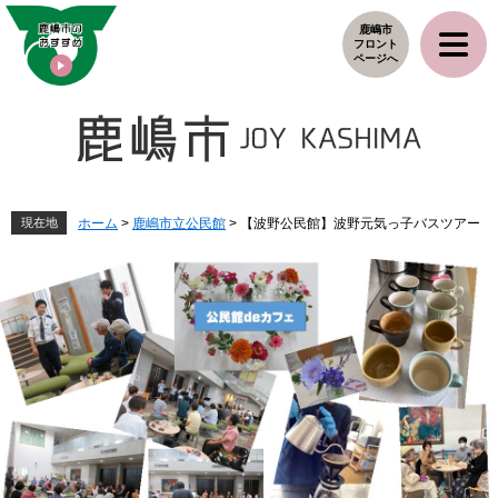
ペ
メ
鹿嶋市
ー
ニ
フロント
ジ
ュ
ページへ
の
ー
先
を
頭
飛
で
ば
す
し
。
て
本
現在地
ホーム
>
鹿嶋市立公民館
>
【波野公民館】波野元気っ子バスツアー
文
へ