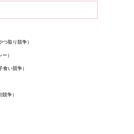
やつ取り競争）
レー）
子食い競争）
割競争）