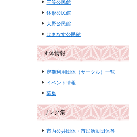
三笠公民館
鉢形公民館
大野公民館
はまなす公民館
団体情報
定期利用団体（サークル）一覧
イベント情報
募集
リンク集
市内公共団体・市民活動団体等