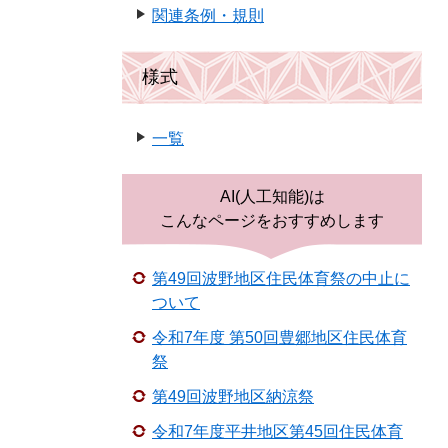
関連条例・規則
様式
一覧
AI(人工知能)は
こんなページをおすすめします
第49回波野地区住民体育祭の中止に
ついて
令和7年度 第50回豊郷地区住民体育
祭
第49回波野地区納涼祭
令和7年度平井地区第45回住民体育