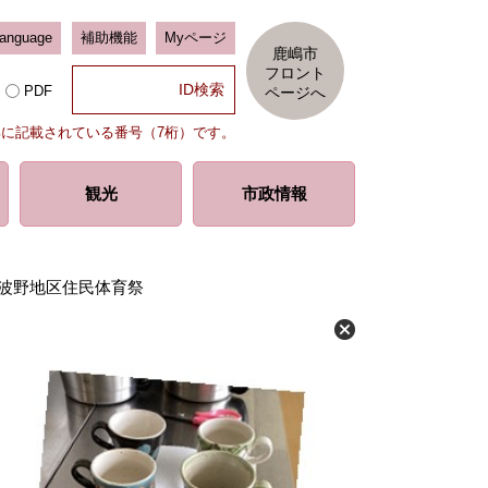
Language
補助機能
Myページ
鹿嶋市
フロント
PDF
ページへ
部に記載されている番号（7桁）です。
観光
市政情報
回波野地区住民体育祭