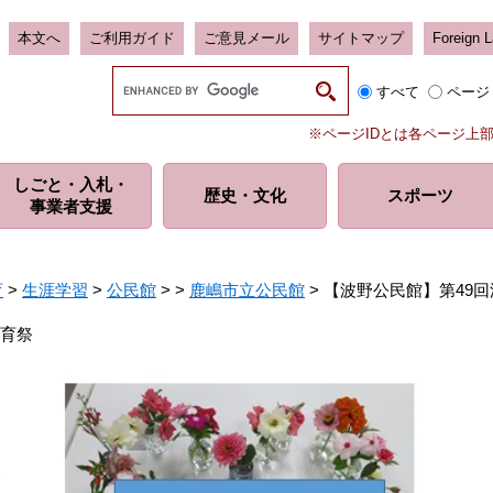
本文へ
ご利用ガイド
ご意見メール
サイトマップ
Foreign 
G
すべて
ページ
o
o
※ページIDとは各ページ上
g
l
しごと・入札・
e
歴史・
文化
スポーツ
事業者支援
カ
ス
タ
ム
育
>
生涯学習
>
公民館
>
>
鹿嶋市立公民館
>
【波野公民館】第49
検
索
体育祭