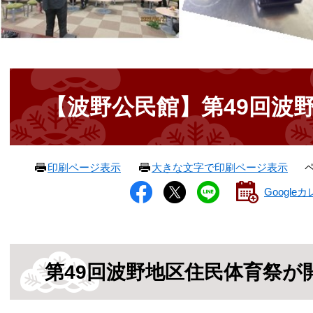
本
文
【波野公民館】第49回波
ペ
印刷ページ表示
大きな文字で印刷ページ表示
Googl
第49回波野地区住民体育祭が