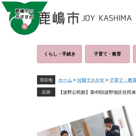
ペ
メ
ー
ニ
ジ
ュ
の
ー
先
を
頭
飛
で
ば
くらし・
手続き
子育て・
教育
す
し
。
て
本
文
現在地
ホーム
>
分類でさがす
>
子育て・教
へ
【波野公民館】第49回波野地区住民