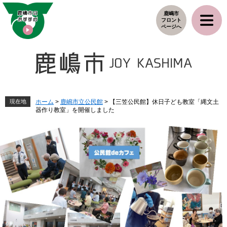
ペ
メ
鹿嶋市
ー
ニ
フロント
ジ
ュ
ページへ
の
ー
先
を
頭
飛
で
ば
す
し
。
て
本
現在地
ホーム
>
鹿嶋市立公民館
>
【三笠公民館】休日子ども教室「縄文土
器作り教室」を開催しました
文
へ