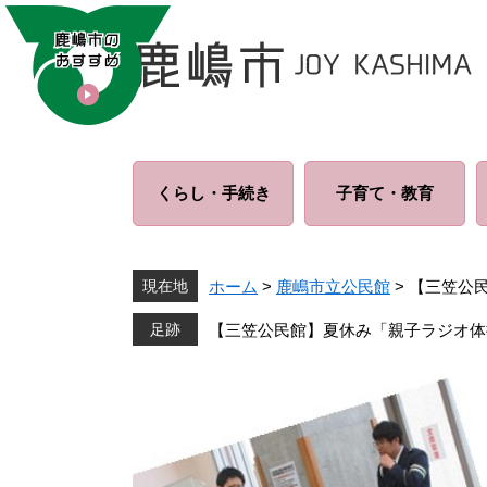
ペ
メ
ー
ニ
ジ
ュ
の
ー
先
を
頭
飛
で
ば
くらし・
手続き
子育て・
教育
す
し
。
て
本
文
現在地
ホーム
>
鹿嶋市立公民館
>
【三笠公
へ
【三笠公民館】夏休み「親子ラジオ体