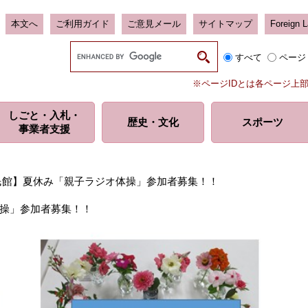
本文へ
ご利用ガイド
ご意見メール
サイトマップ
Foreign 
G
すべて
ページ
o
o
※ページIDとは各ページ上
g
l
しごと・入札・
e
歴史・
文化
スポーツ
事業者支援
カ
ス
タ
ム
民館】夏休み「親子ラジオ体操」参加者募集！！
検
索
操」参加者募集！！