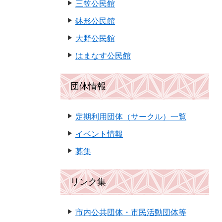
三笠公民館
鉢形公民館
大野公民館
はまなす公民館
団体情報
定期利用団体（サークル）一覧
イベント情報
募集
リンク集
市内公共団体・市民活動団体等