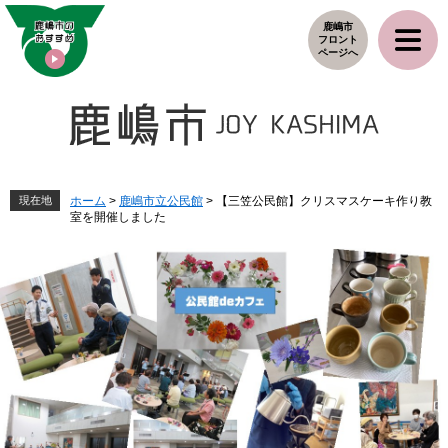
ペ
メ
鹿嶋市
ー
ニ
フロント
ジ
ュ
ページへ
の
ー
先
を
頭
飛
で
ば
す
し
。
て
本
現在地
ホーム
>
鹿嶋市立公民館
>
【三笠公民館】クリスマスケーキ作り教
室を開催しました
文
へ