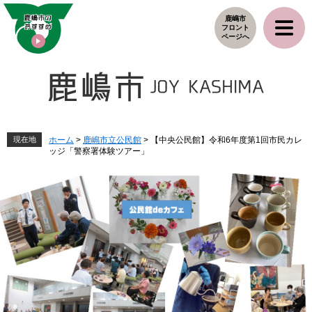
ペ
メ
鹿嶋市
ー
ニ
フロント
ジ
ュ
ページへ
の
ー
先
を
頭
飛
で
ば
す
し
。
て
本
現在地
ホーム
>
鹿嶋市立公民館
>
【中央公民館】令和6年度第1回市民カレ
ッジ「警察署体験ツアー」
文
へ