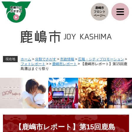
ペ
メ
鹿嶋市
ー
ニ
フロント
ジ
ュ
ページへ
の
ー
先
を
頭
飛
で
ば
す
し
。
て
本
現在地
ホーム
>
分類でさがす
>
市政情報
>
広報・シティプロモーション
>
フォトレポート
>
>
鹿嶋市レポート
>
【鹿嶋市レポート】第15回鹿
文
島灘はまぐり祭り
へ
本
文
【鹿嶋市レポート】第15回鹿島