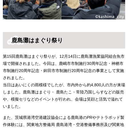
鹿島灘はまぐり祭り
第15回鹿島灘はまぐり祭りが、12月14日に鹿島灘漁業協同組合魚市
場で開催されました。今回は、鹿嶋市市制施行30周年記念・神栖市
市制施行20周年記念・鉾田市市制施行20周年記念の事業として実施
されました。
当日はあいにくの雨模様でしたが、市内外から約4,800人の方が来場
しました。鹿島灘はまぐり・ 鹿島たこ・常陸乃国しらすなどの販売
や、模擬セリなどのイベントが行われ、会場は笑顔と活気で溢れて
いました。
また、茨城県港湾空港建設協会による鹿島港のPRやテトラポッド製
作体験には、関東地方整備局 鹿島港湾・空港整備事務所及び関東地