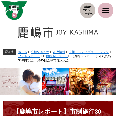
ペ
メ
鹿嶋市
ー
ニ
フロント
ジ
ュ
ページへ
の
ー
先
を
頭
飛
で
ば
す
し
。
て
本
現在地
ホーム
>
分類でさがす
>
市政情報
>
広報・シティプロモーション
>
フォトレポート
>
>
鹿嶋市レポート
>
【鹿嶋市レポート】市制施行
文
30周年記念 第45回鹿嶋市花火大会
へ
本
文
【鹿嶋市レポート】市制施行30