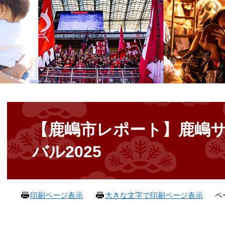
本
文
【鹿嶋市レポート】鹿嶋
バル2025
ペ
印刷ページ表示
大きな文字で印刷ページ表示