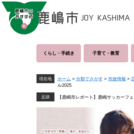
ペ
メ
ー
ニ
ジ
ュ
の
ー
先
を
頭
飛
で
ば
くらし・
手続き
子育て・
教育
す
し
。
て
本
文
現在地
ホーム
>
分類でさがす
>
市政情報
>
へ
ル2025
【鹿嶋市レポート】鹿嶋サッカーフェス