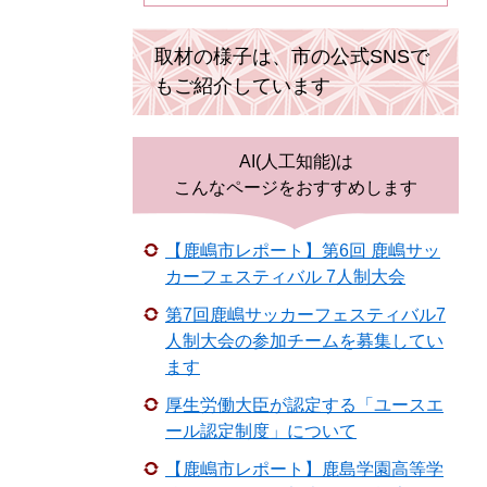
取材の様子は、市の公式SNSで
もご紹介しています
AI(人工知能)は
こんなページをおすすめします
【鹿嶋市レポート】第6回 鹿嶋サッ
カーフェスティバル 7人制大会
第7回鹿嶋サッカーフェスティバル7
人制大会の参加チームを募集してい
ます
厚生労働大臣が認定する「ユースエ
ール認定制度」について
【鹿嶋市レポート】鹿島学園高等学