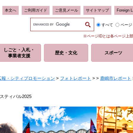
本文へ
ご利用ガイド
ご意見メール
サイトマップ
Foreign 
G
すべて
ページ
o
o
※ページIDとは各ページ上
g
l
しごと・入札・
e
歴史・
文化
スポーツ
事業者支援
カ
ス
タ
ム
広報・シティプロモーション
>
フォトレポート
>
>
鹿嶋市レポート
検
索
ティバル2025