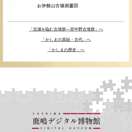
「北浦を臨む古墳群―宮中野古墳群」へ
「かしまの原始・古代」へ
「かしまの歴史」へ