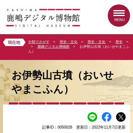
ペ
メ
ー
ニ
ジ
ュ
の
ー
先
を
頭
飛
で
ば
分類でさがす
>
歴史・文化
>
歴史・文化
>
歴史
>
す
し
>
鹿嶋デジタル博物館
>
お伊勢山古墳（おいせやまこふ
ん）
。
て
本
本
文
文
へ
お伊勢山古墳（おいせ
やまこふん）
記事ID：0050028
更新日：2022年11月7日更新