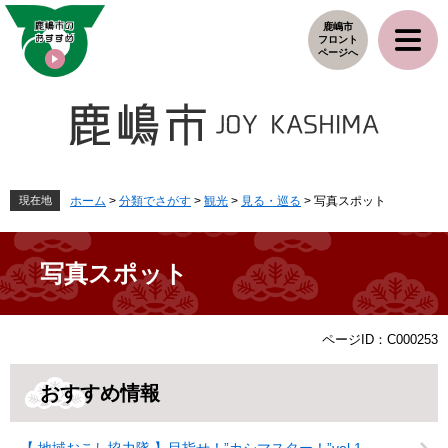
ペ
メ
鹿嶋市
ー
ニ
フロント
ジ
ュ
ページへ
の
ー
先
を
頭
飛
で
ば
す
し
。
て
本
現在地
ホーム
>
分類でさがす
>
観光
>
見る・巡る
>
写真スポット
文
へ
写真スポット
本
ページID：C000253
文
おすすめ情報