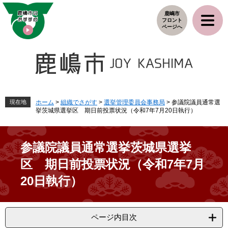
ペ
メ
鹿嶋市
ー
ニ
フロント
ジ
ュ
ページへ
の
ー
先
を
頭
飛
で
ば
す
し
。
て
本
現在地
ホーム
>
組織でさがす
>
選挙管理委員会事務局
>
参議院議員通常選
挙茨城県選挙区 期日前投票状況（令和7年7月20日執行）
文
へ
参議院議員通常選挙茨城県選挙
区 期日前投票状況（令和7年7月
20日執行）
ページ内目次