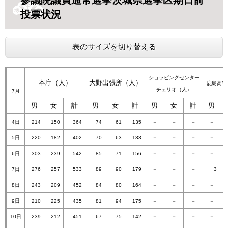
参議院議員通常選挙茨城県選挙区期日前
投票状況
表のサイズを切り替える
ショッピングセンター
本庁（人）
大野出張所（人）
鹿島高等
チェリオ（人）
7月
男
女
計
男
女
計
男
女
計
男
4日
214
150
364
74
61
135
－
－
－
－
5日
220
182
402
70
63
133
－
－
－
－
6日
303
239
542
85
71
156
－​
－​
－​
－
7日
276
257
533
89
90
179
－​
－​
－​
3
8日
243
209
452
84
80
164
－​
－​
－​
－
9日
210
225
435
81
94
175
－​
－​
－​
－
10日
239
212
451
67
75
142
－​
－​
－​
－