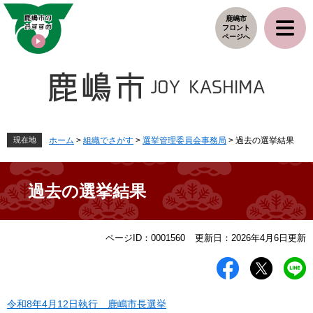
ペ
メ
鹿嶋市
ー
ニ
フロント
ジ
ュ
ページへ
の
ー
先
を
頭
飛
で
ば
す
し
。
て
本
現在地
ホーム
>
組織でさがす
>
選挙管理委員会事務局
>
過去の選挙結果
文
へ
過去の選挙結果
本
ページID：0001560
更新日：2026年4月6日更新
文
令和8年4月12日執行 鹿嶋市長選挙