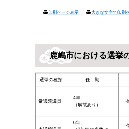
本
印刷ページ表示
大きな文字で印刷
文
鹿嶋市における選挙
選挙の種類
任 期
4年
衆議院議員
令
（解散あり）
6年
令