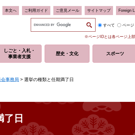
本文へ
ご利用ガイド
ご意見メール
サイトマップ
Foreign 
G
すべて
ページ
o
o
※ページIDとは各ページ上
g
l
しごと・入札・
e
歴史・
文化
スポーツ
事業者支援
カ
ス
タ
ム
員会事務局
>
選挙の種類と任期満了日
検
索
満了日