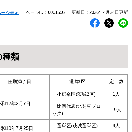
ページID：0001556
更新日：2026年4月24日更新
ページ表示
の種類
任期満了日
選 挙 区
定 数
小選挙区(茨城2区)
1人
和12年2月7日
比例代表(北関東ブロ
19人
ック)
選挙区(茨城選挙区)
4人
和10年7月25日