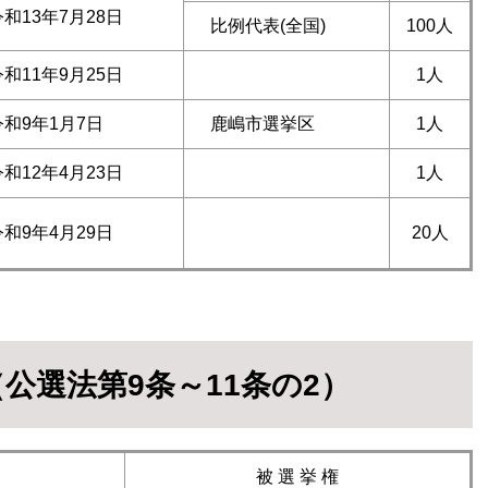
和13年7月28日
比例代表(全国)
100人
和11年9月25日
1人
和9年1月7日
鹿嶋市選挙区
1人
和12年4月23日
1人
和9年4月29日
20人
公選法第9条～11条の2）
被 選 挙 権