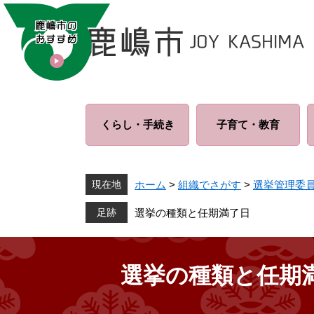
ペ
メ
ー
ニ
ジ
ュ
の
ー
先
を
頭
飛
で
ば
くらし・
手続き
子育て・
教育
す
し
。
て
本
文
現在地
ホーム
>
組織でさがす
>
選挙管理委
へ
選挙の種類と任期満了日
選挙の種類と任期