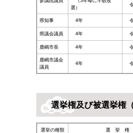
参議院議員
（3年毎に半数改
令
選）
県知事
4年
令
県議会議員
4年
令
鹿嶋市長
4年
令
鹿嶋市議会
4年
令
議員
選挙権及び被選挙権（
選挙の種類
選 挙 権