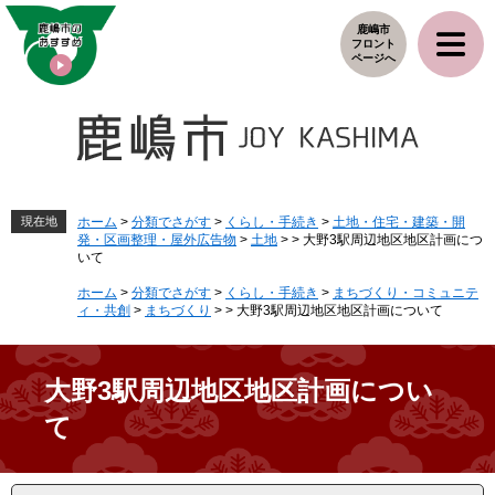
ペ
メ
鹿嶋市
ー
ニ
フロント
ジ
ュ
ページへ
の
ー
先
を
頭
飛
で
ば
す
し
。
て
本
現在地
ホーム
>
分類でさがす
>
くらし・手続き
>
土地・住宅・建築・開
発・区画整理・屋外広告物
>
土地
>
>
大野3駅周辺地区地区計画につ
文
いて
へ
ホーム
>
分類でさがす
>
くらし・手続き
>
まちづくり・コミュニテ
ィ・共創
>
まちづくり
>
>
大野3駅周辺地区地区計画について
大野3駅周辺地区地区計画につい
て