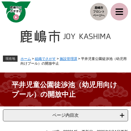
ペ
メ
鹿嶋市
ー
ニ
フロント
ジ
ュ
ページへ
の
ー
先
を
頭
飛
で
ば
す
し
。
て
本
現在地
ホーム
>
組織でさがす
>
施設管理課
>
平井児童公園徒渉池（幼児用
向けプール）の開放中止
文
へ
平井児童公園徒渉池（幼児用向け
プール）の開放中止
ページ内目次