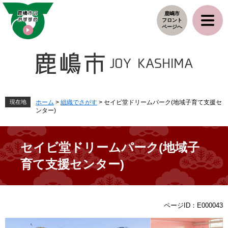
ペ
メ
鹿嶋市
ー
ニ
フロント
ジ
ュ
ページへ
の
ー
先
を
頭
飛
で
ば
す
し
。
て
本
現在地
ホーム
>
組織でさがす
>
セイビ堂ドリームパーク(地域子育て支援セ
ンター)
文
へ
セイビ堂ドリームパーク(地域子
育て支援センター)
本
ページID：E000043
文