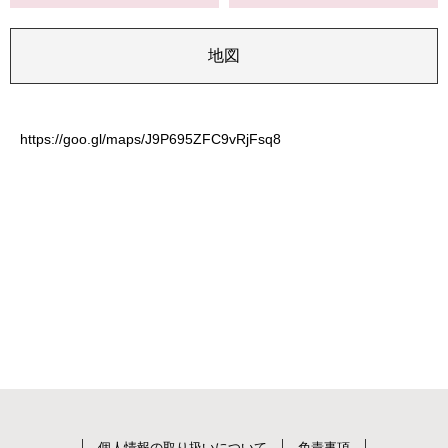
地図
https://goo.gl/maps/J9P695ZFC9vRjFsq8
個人情報の取り扱いについて
免責事項