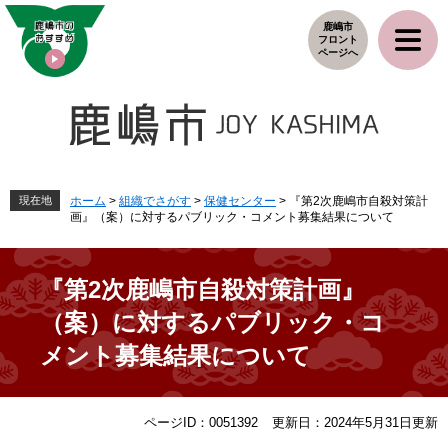
ペ
メ
鹿嶋市
ー
ニ
フロント
ジ
ュ
ページへ
の
ー
先
を
頭
飛
で
ば
す
し
。
て
本
現在地
ホーム
>
組織でさがす
>
保健センター
>
『第2次鹿嶋市自殺対策計
画』（案）に対するパブリック・コメント募集結果について
文
へ
『第2次鹿嶋市自殺対策計画』
（案）に対するパブリック・コ
メント募集結果について
本
ページID：0051392
更新日：2024年5月31日更新
文