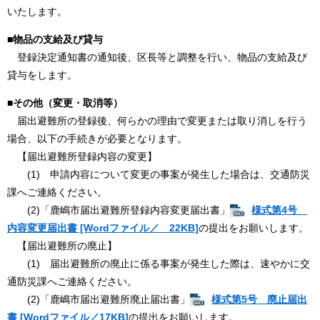
いたします。
■
物品の支給及び貸与
登録決定通知書の通知後、区長等と調整を行い、物品の支給及び
貸与をします。
■その他（変更・取消等）
届出避難所の登録後、何らかの理由で変更または取り消しを行う
場合、以下の手続きが必要となります。
【届出避難所登録内容の変更】
(1) 申請内容について変更の事案が発生した場合は、交通防災
課へご連絡ください。
(2)「鹿嶋市届出避難所登録内容変更届出書」
様式第4号
内容変更届出書 [Wordファイル／ 22KB]
の提出をお願いします。
【届出避難所の廃止】
(1) 届出避難所の廃止に係る事案が発生した際は、速やかに交
通防災課へご連絡ください。
(2)「鹿嶋市届出避難所廃止届出書」
様式第5号 廃止届出
書 [Wordファイル／17KB]
の提出をお願いします。