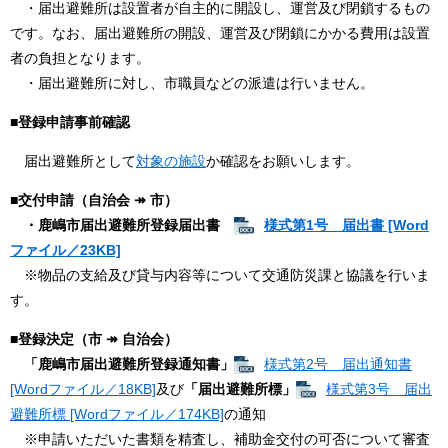
・届出避難所は設置者が自主的に開設し、運営及び閉鎖するもの
です。なお、届出避難所の開設、運営及び閉鎖にかかる費用は設置
者の負担となります。​
・届出避難所に対し、市職員などの派遣は行いません。
■
登録申請事前確認
届出避難所として
対象の施設
か確認をお願いします。
■
交付申請（自治会 ↠ 市）
・鹿嶋市届出避難所登録届出書
様式第1号 届出書 [Word
ファイル／23KB]
※物品の支給及び貸与内容等について交通防災課と協議を行いま
す。
■
登録決定（市 ↠ 自治会）
「鹿嶋市届出避難所登録通知書」
様式第2号 届出通知書
[Wordファイル／18KB]
及び
「届出避難所標」
様式第3号 届出
避難所標 [Wordファイル／174KB]
の通知
※申請いただいた書類を精査し、補助金交付の可否について審査