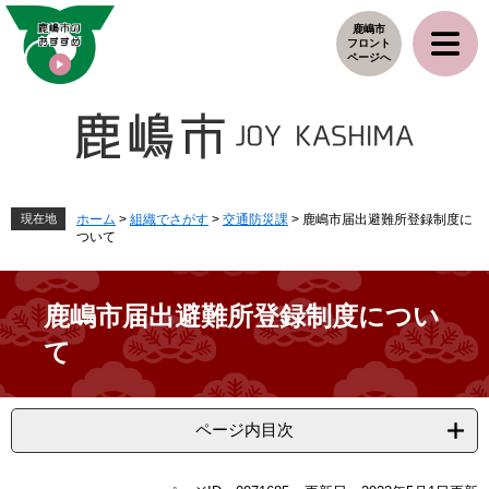
ペ
メ
鹿嶋市
ー
ニ
フロント
ジ
ュ
ページへ
の
ー
先
を
頭
飛
で
ば
す
し
。
て
本
現在地
ホーム
>
組織でさがす
>
交通防災課
>
鹿嶋市届出避難所登録制度に
ついて
文
へ
鹿嶋市届出避難所登録制度につい
て
ページ内目次