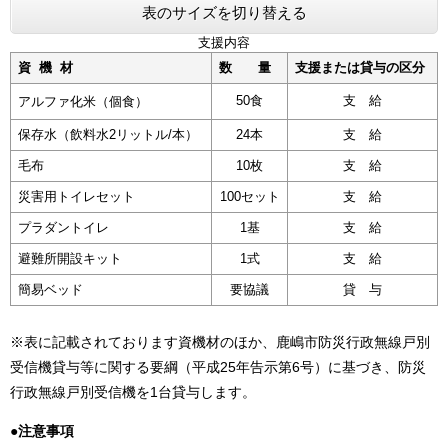
表のサイズを切り替える
支援内容
資 機 材
数 量
支援または貸与の区分
50食
支 給
アルファ化米（個食）
保存水（飲料水2リットル/本）
24本
支 給
毛布
10枚
支 給
災害用トイレセット
100セット
支 給
プラダントイレ
1基
支 給
避難所開設キット
1式
支 給
簡易ベッド
要協議
貸 与
​※表に記載されております資機材のほか、鹿嶋市防災行政無線戸別
受信機貸与等に関する要綱（平成25年告示第6号）に基づき、防災
行政無線戸別受信機を1台貸与します。
●
注意事項