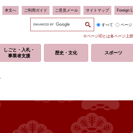
本文へ
ご利用ガイド
ご意見メール
サイトマップ
Foreign 
G
すべて
ページ
o
o
※ページIDとは各ページ上
g
l
しごと・入札・
e
歴史・
文化
スポーツ
事業者支援
カ
ス
タ
ム
ー
検
索