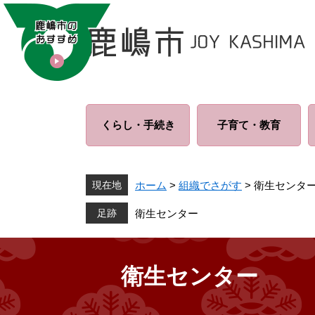
ペ
メ
ー
ニ
ジ
ュ
の
ー
先
を
頭
飛
で
ば
くらし・
手続き
子育て・
教育
す
し
。
て
本
文
現在地
ホーム
>
組織でさがす
>
衛生センタ
へ
衛生センター
衛生センター