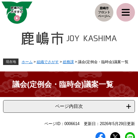
ペ
メ
鹿嶋市
ー
ニ
フロント
ジ
ュ
ページへ
の
ー
先
を
頭
飛
で
ば
す
し
。
て
本
現在地
ホーム
>
組織でさがす
>
総務課
>
議会(定例会・臨時会)議案一覧
文
へ
議会(定例会・臨時会)議案一覧
ページ内目次
本
ページID：0006614
更新日：2026年5月29日更新
文