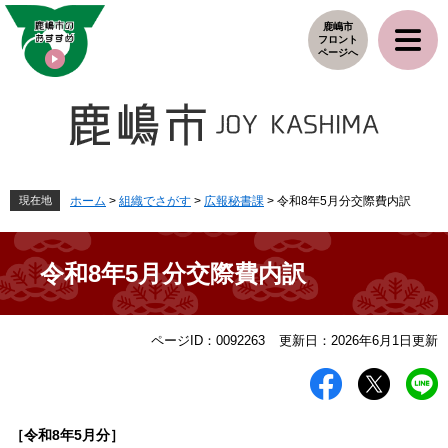
ペ
メ
鹿嶋市
ー
ニ
フロント
ジ
ュ
ページへ
の
ー
先
を
頭
飛
で
ば
す
し
。
て
本
現在地
ホーム
>
組織でさがす
>
広報秘書課
>
令和8年5月分交際費内訳
文
へ
令和8年5月分交際費内訳
本
ページID：0092263
更新日：2026年6月1日更新
文
［令和8
年5
月分］