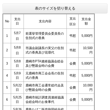
表のサイズを切り替える
支出
支出
支出金
No
支出内容
日
額
区分
5月7
前選挙管理委員会委員長の
1
弔慰
5,000円
告別式の香典
日
5月8
市議会副議長の実父の告別
10,500
2
弔慰
式の香典及び花環代
円
日
5月8
鹿嶋市PTA連絡協議会総会
3
会費
5,000円
日
及び懇親会時の会費
5月9
元鹿嶋市商工会会長の告別
4
弔慰
5,000円
日
式の香典
5月22
鹿嶋市商工会通常総代会及
10,000
5
会費
日
び懇親会時の会費
円
5月25
鹿嶋市統計調査員連絡協議
6
会費
5,000円
日
会総会時のお食事代
5月26
鹿島たばこ販売協同組合総