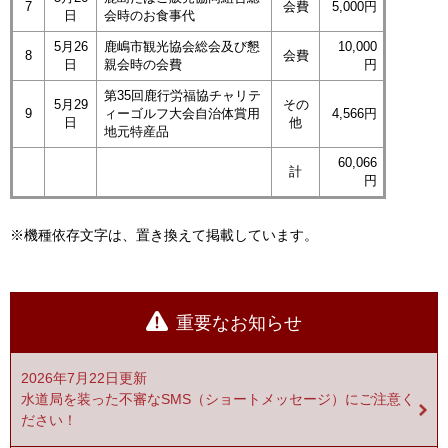
7
会費
5,000円
日
会時のお食事代
5月26
鹿嶋市観光協会総会及び懇
10,000
8
会費
日
親会時の会費
円
第35回鹿行労福協チャリテ
5月29
その
9
ィーゴルフ大会自治体賞用
4,566円
日
他
地元特産品
60,066
計
円
※機種依存文字は、置き換えて掲載しています。
重要なお知らせ
2026年7月22日更新
水道局を装った不審なSMS（ショートメッセージ）にご注意く
ださい！