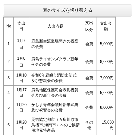
表のサイズを切り替える
支出
支出
支出金
No
支出内容
日
額
区分
1月7
鹿島新當流道場開きの祝宴
1
会費
5,000円
の会費
日
1月8
鹿島ライオンズクラブ新年
2
会費
8,000円
例会の会費
日
1月10
令和8年鹿嶋市消防出初式
3
会費
7,000円
日
及び懇親会の会費
1月17
鹿島地区保護司会表彰祝賀
4
会費
5,000円
日
会及び新年会の会費
1月20
かしま青年会議所新年式典
5
会費
8,000円
日
及び祝賀会の会費
災害協定都市（五所川原市,
1月20
その
15,630
6
鳥栖市,海南市）へのご挨拶
日
他
円
用地元特産品