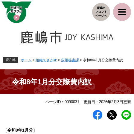
ペ
メ
鹿嶋市
ー
ニ
フロント
ジ
ュ
ページへ
の
ー
先
を
頭
飛
で
ば
す
し
。
て
本
現在地
ホーム
>
組織でさがす
>
広報秘書課
>
令和8年1月分交際費内訳
文
へ
令和8年1月分交際費内訳
本
ページID：0090031
更新日：2026年2月3日更新
文
［令和8
年1
月分］