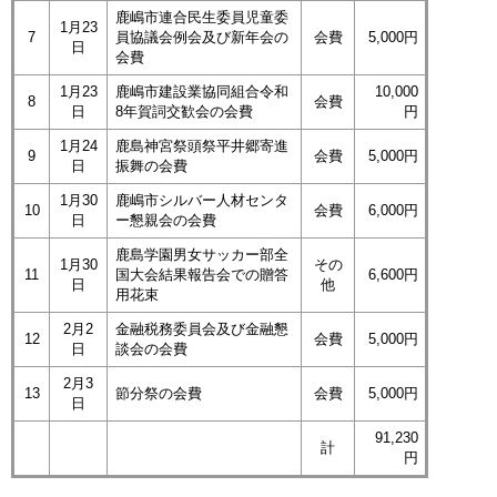
鹿嶋市連合民生委員児童委
1月23
7
員協議会例会及び新年会の
会費
5,000円
日
会費
1月23
鹿嶋市建設業協同組合令和
10,000
8
会費
日
8年賀詞交歓会の会費
円
1月24
鹿島神宮祭頭祭平井郷寄進
9
会費
5,000円
日
振舞の会費
1月30
鹿嶋市シルバー人材センタ
10
会費
6,000円
日
ー懇親会の会費
鹿島学園男女サッカー部全
1月30
その
11
国大会結果報告会での贈答
6,600円
日
他
用花束
2月2
金融税務委員会及び金融懇
12
会費
5,000円
日
談会の会費
2月3
13
節分祭の会費
会費
5,000円
日
91,230
計
円