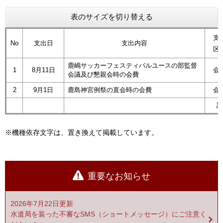
表のサイズを切り替える
支
No
支出日
支出内容
区
鹿嶋サッカーフェスティバルユースの部監督
1
8月11日
会
会議及び懇親会時の会費
2
9月1日
鹿島神宮例祭の直会時の会費
会
計
※機種依存文字は、置き換えて掲載しています。
重要なお知らせ
2026年7月22日更新
水道局を装った不審なSMS（ショートメッセージ）にご注意く