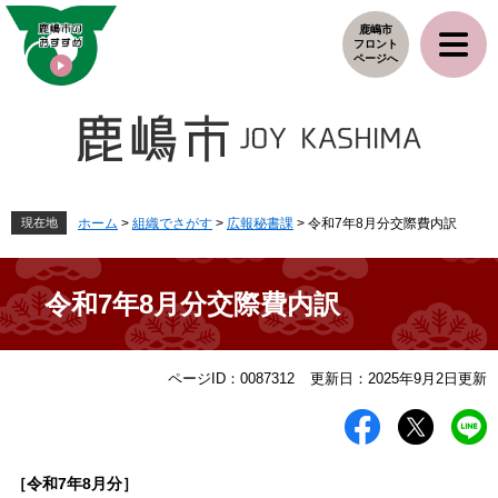
ペ
メ
鹿嶋市
ー
ニ
フロント
ジ
ュ
ページへ
の
ー
先
を
頭
飛
で
ば
す
し
。
て
本
現在地
ホーム
>
組織でさがす
>
広報秘書課
>
令和7年8月分交際費内訳
文
へ
令和7年8月分交際費内訳
本
ページID：0087312
更新日：2025年9月2日更新
文
［令和7
年8
月分］