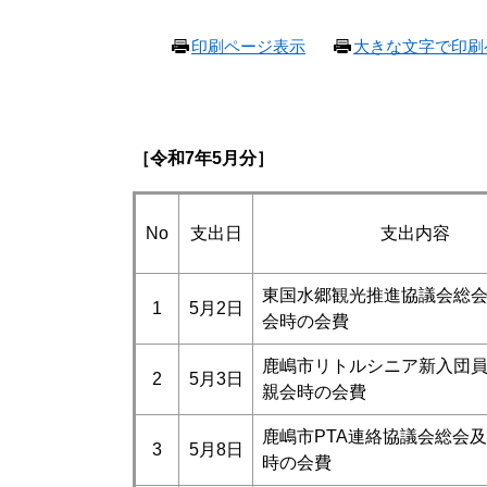
本
印刷ページ表示
大きな文字で印刷
文
［令和7
年5
月分］
No
支出日
支出内容
東国水郷観光推進協議会総
1
5月2日
会時の会費
鹿嶋市リトルシニア新入団
2
5月3日
親会時の会費
鹿嶋市PTA連絡協議会総会
3
5月8日
時の会費