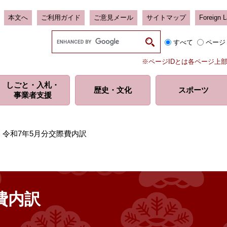
本文へ
ご利用ガイド
ご意見メール
サイトマップ
Foreign 
G
すべて
ページ
o
o
※ページIDとは各ページ上
g
l
しごと・入札・
e
歴史・
文化
スポーツ
事業者支援
カ
ス
タ
ム
>
令和7年5月分交際費内訳
検
索
費内訳