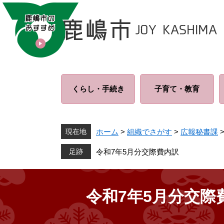
ペ
メ
ー
ニ
ジ
ュ
の
ー
先
を
頭
飛
で
ば
くらし・
手続き
子育て・
教育
す
し
。
て
本
文
現在地
ホーム
>
組織でさがす
>
広報秘書課
へ
令和7年5月分交際費内訳
令和7年5月分交際