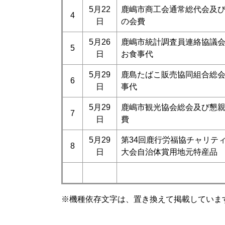
5月22
鹿嶋市商工会通常総代会及
4
日
の会費
5月26
鹿嶋市統計調査員連絡協議
5
日
お食事代
5月29
鹿島たばこ販売協同組合総
6
日
事代
5月29
鹿嶋市観光協会総会及び懇
7
日
費
5月29
第34回鹿行労福協チャリテ
8
日
大会自治体賞用地元特産品
※機種依存文字は、置き換えて掲載していま