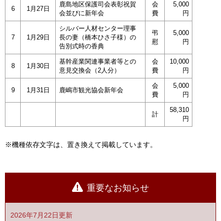
鹿島地区保護司会表彰祝賀
会
5,000
6
1月27日
会並びに新年会
費
円
シルバー人材センター理事
弔
5,000
7
1月29日
長の妻（橋本ひさ子様）の
慰
円
告別式時の香典
基幹産業関連事業者等との
会
10,000
8
1月30日
意見交換会（2人分）
費
円
会
5,000
9
1月31日
鹿嶋市観光協会新年会
費
円
58,310
計
円
※機種依存文字は、置き換えて掲載しています。
重要なお知らせ
2026年7月22日更新