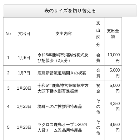
表のサイズを切り替える
支
出
支出金
No
支出日
支出内容
額
区
分
​令和6年鹿嶋市消防出初式及
会
10,000
1
1月6日
び懇親会（2人分）
費
円
会
5,000
2
1月7日
鹿島新當流道場開きの祝宴
費
円
令和6年鹿島神宮祭頭祭左方
祝
5,000
3
1月20日
大頭下幡木郷寄進振舞
金
円
そ
4,350
4
1月23日
境町へのご挨拶用特産品
の
円
他
そ
ラクロス鹿島オープン2024
8,960
5
1月23日
の
入賞チーム景品用特産品
円
他