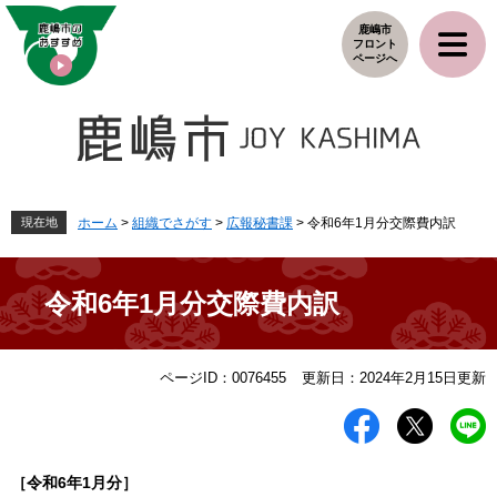
ペ
メ
鹿嶋市
ー
ニ
フロント
ジ
ュ
ページへ
の
ー
先
を
頭
飛
で
ば
す
し
。
て
本
現在地
ホーム
>
組織でさがす
>
広報秘書課
>
令和6年1月分交際費内訳
文
へ
令和6年1月分交際費内訳
本
ページID：0076455
更新日：2024年2月15日更新
文
［令和6
年1
月分］