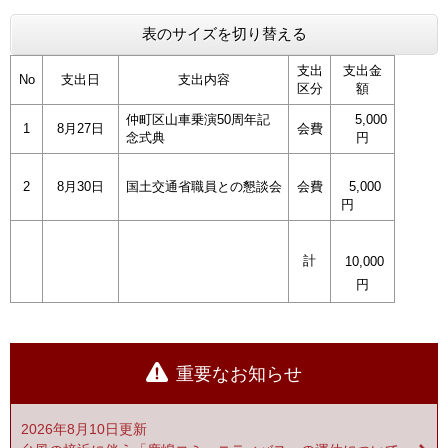
表のサイズを切り替える
支出
支出金
No
支出日
支出内容
区分
額
仲町区山車乗演50周年記
5,000
1
8月27日
会費
念式典
円
2
8月30日
国土交通省職員との懇談会
会費
5,000
円
計
10,000
円
重要なお知らせ
2026年8月10日更新