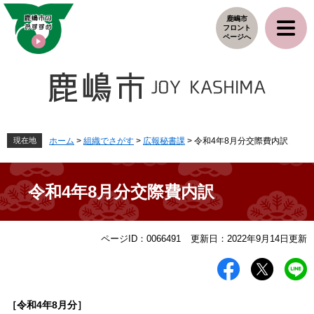
ペ
メ
鹿嶋市
ー
ニ
フロント
ジ
ュ
ページへ
の
ー
先
を
頭
飛
で
ば
す
し
。
て
本
現在地
ホーム
>
組織でさがす
>
広報秘書課
>
令和4年8月分交際費内訳
文
へ
令和4年8月分交際費内訳
本
ページID：0066491
更新日：2022年9月14日更新
文
［令和4
年8
月分］