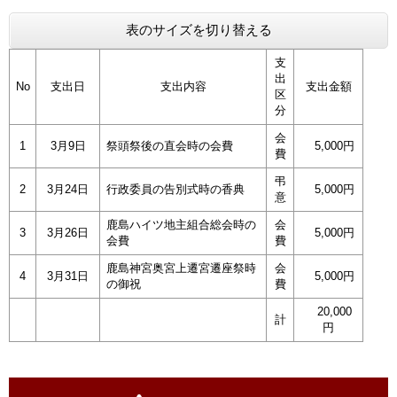
表のサイズを切り替える
支
出
No
支出日
支出内容
支出金額
区
分
会
1
3月9日
祭頭祭後の直会時の会費
5,000円
費
弔
2
3月24日
行政委員の告別式時の香典
5,000円
意
鹿島ハイツ地主組合総会時の
会
3
3月26日
5,000円
会費
費
鹿島神宮奥宮上遷宮遷座祭時
会
4
3月31日
5,000円
の御祝
費
20,000
計
円