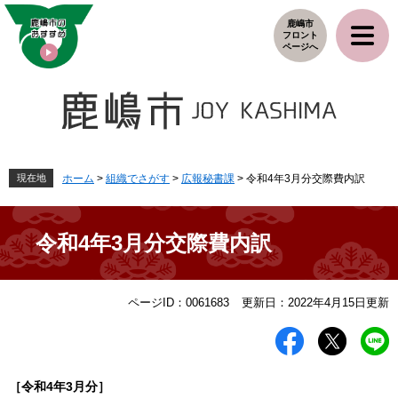
ペ
メ
鹿嶋市
ー
ニ
フロント
ジ
ュ
ページへ
の
ー
先
を
頭
飛
で
ば
す
し
。
て
本
現在地
ホーム
>
組織でさがす
>
広報秘書課
>
令和4年3月分交際費内訳
文
へ
令和4年3月分交際費内訳
本
ページID：0061683
更新日：2022年4月15日更新
文
［令和4
年3
月分］