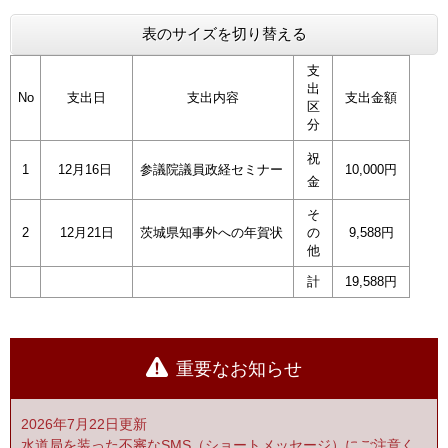
表のサイズを切り替える
支
出
No
支出日
支出内容
支出金額
区
分
祝
1
12月16日
参議院議員政経セミナー
10,000円
金
そ
2
12月21日
茨城県知事外への年賀状
の
9,588円
他
計
19,588円
重要なお知らせ
2026年7月22日更新
水道局を装った不審なSMS（ショートメッセージ）にご注意く