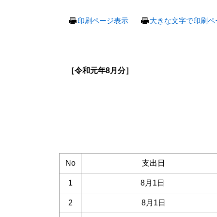
本
印刷ページ表示
大きな文字で印刷ペ
文
［令和元
年8
月分］
No
支出日
1
8月1日
2
8月1日