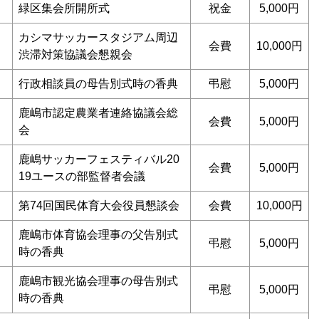
緑区集会所開所式
祝金
5,000円
カシマサッカースタジアム周辺
会費
10,000円
渋滞対策協議会懇親会
行政相談員の母告別式時の香典
弔慰
5,000円
鹿嶋市認定農業者連絡協議会総
会費
5,000円
会
鹿嶋サッカーフェスティバル20
会費
5,000円
19ユースの部監督者会議
第74回国民体育大会役員懇談会
会費
10,000円
鹿嶋市体育協会理事の父告別式
弔慰
5,000円
時の香典
鹿嶋市観光協会理事の母告別式
弔慰
5,000円
時の香典