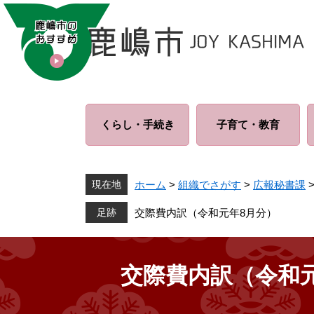
ペ
メ
ー
ニ
ジ
ュ
の
ー
先
を
頭
飛
で
ば
くらし・
手続き
子育て・
教育
す
し
。
て
本
文
現在地
ホーム
>
組織でさがす
>
広報秘書課
へ
交際費内訳（令和元年8月分）
交際費内訳（令和