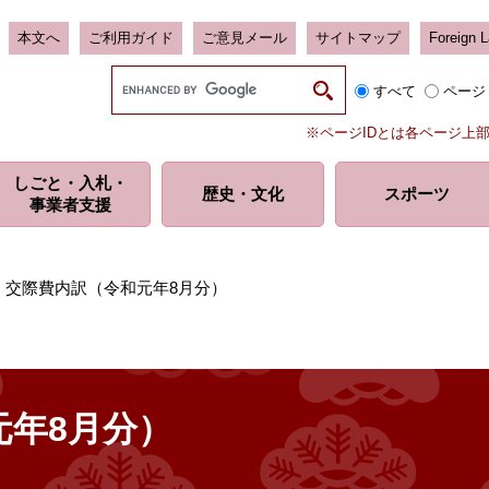
本文へ
ご利用ガイド
ご意見メール
サイトマップ
Foreign 
G
すべて
ページ
o
o
※ページIDとは各ページ上
g
l
しごと・入札・
e
歴史・
文化
スポーツ
事業者支援
カ
ス
タ
ム
>
交際費内訳（令和元年8月分）
検
索
元年8月分）